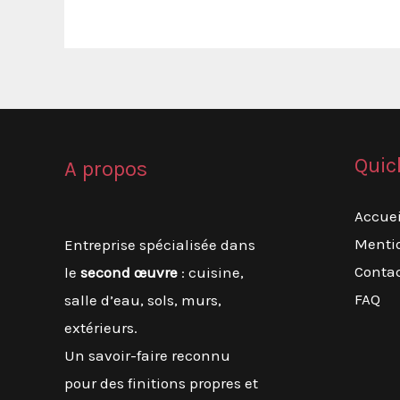
de
village
en
Provence
:
le
Quic
A propos
mariage
Accuei
réussi
Menti
Entreprise spécialisée dans
de
Conta
le
second œuvre
: cuisine,
l’authenticité
FAQ
salle d’eau, sols, murs,
et
extérieurs.
du
Un savoir-faire reconnu
confort
pour des finitions propres et
moderne