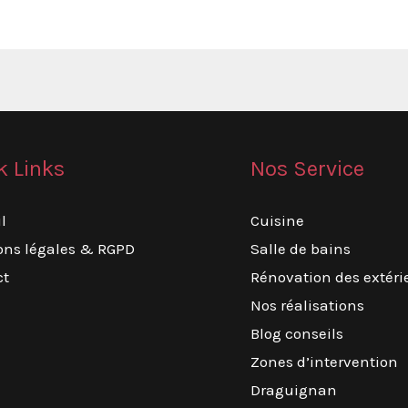
k Links
Nos Service
l
Cuisine
ons légales & RGPD
Salle de bains
ct
Rénovation des extéri
Nos réalisations
Blog conseils
Zones d’intervention
Draguignan