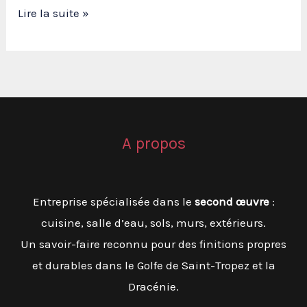
Dressing
Lire la suite »
sur
mesure
:
l’optimisation
de
l’espace
A propos
pour
un
Entreprise spécialisée dans le
second œuvre
:
quotidien
cuisine, salle d’eau, sols, murs, extérieurs.
plus
Un savoir-faire reconnu pour des finitions propres
serein
et durables dans le Golfe de Saint-Tropez et la
Dracénie.